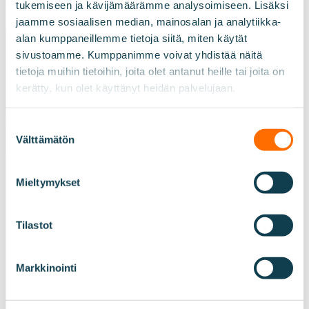
tukemiseen ja kävijämäärämme analysoimiseen. Lisäksi
Hirsikoulu valmistunut
jaamme sosiaalisen median, mainosalan ja analytiikka-
Kotkaan
alan kumppaneillemme tietoja siitä, miten käytät
sivustoamme. Kumppanimme voivat yhdistää näitä
tietoja muihin tietoihin, joita olet antanut heille tai joita on
kerätty, kun olet käyttänyt heidän palvelujaan.
Suostumuksen
Välttämätön
valinta
Mieltymykset
Tilastot
Markkinointi