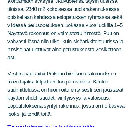
aloittamaan syksyllä lukuvuotensa täysin uusissa
tiloissa. 2340 m2 kokoisessa uudisrakennuksessa
opiskellaan kahdessa esiopetuksen ryhmässä sekä
viidessä perusopetuksen luokassa vuosiluokilla 1–5.
Näyttävä rakennus on valmistettu hirrestä. Puu on
vahvasti läsnä niin ulko- kuin sisäarkkitehtuurissa ja
hirsiseinät ulottuvat aina perustuksesta vesikattoon
asti.
Vestera valikoitui Pihkoon hirsikoulurakennuksen
toteuttajaksi kilpailuvoiton perusteella. Koulun
suunnittelussa on huomioitu erityisesti sen joustavat
käyttömahdollisuudet, viihtyisyys ja valoisuus.
Lopputuloksena syntyi rakennus, jossa on ilo kasvaa
isoksi ja tehdä töitä.
Tutustu kohteen kuviin ja videoon täältä.