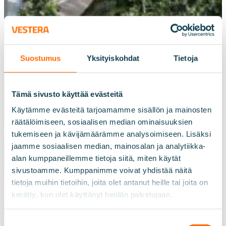
Suostumus
Yksityiskohdat
Tietoja
Tämä sivusto käyttää evästeitä
Käytämme evästeitä tarjoamamme sisällön ja mainosten
räätälöimiseen, sosiaalisen median ominaisuuksien
tukemiseen ja kävijämäärämme analysoimiseen. Lisäksi
12.9.2022
jaamme sosiaalisen median, mainosalan ja analytiikka-
Olemme mukana
alan kumppaneillemme tietoja siitä, miten käytät
sivustoamme. Kumppanimme voivat yhdistää näitä
Kuntamarkkinoilla
tietoja muihin tietoihin, joita olet antanut heille tai joita on
kerätty, kun olet käyttänyt heidän palvelujaan.
Suostumuksen