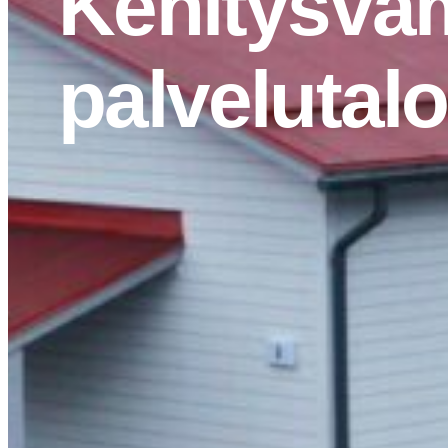
Kehitysva
palvelutalo