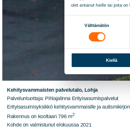
olet antanut heille tai joita o
Suostumuksen
Välttämätön
valinta
Kiellä
Kehitysvammaisten palvelutalo, Lohja
Palveluntuottaja: Pihlajalinna Erityisasumispalvelut
Erityisasumisyksikkö kehitysvammaisille ja autismikirjon
2
Rakennus on kooltaan 796 m
Kohde on valmistunut elokuussa 2021