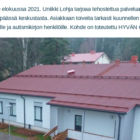
okuussa 2021. Uniikki Lohja tarjoaa tehostettua palveluas
äässä keskustasta. Asiakkaan toiveita tarkasti kuunnellen k
e ja autismikirjon henkilöille. Kohde on toteutettu HYVÄN