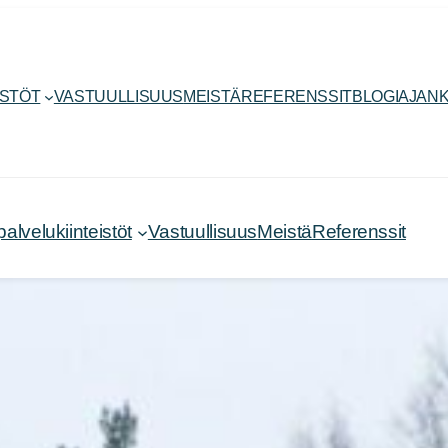
ISTÖT
VASTUULLISUUS
MEISTÄ
REFERENSSIT
BLOGI
AJANK
velukiinteistöt
Vastuullisuus
Meistä
Referenssit