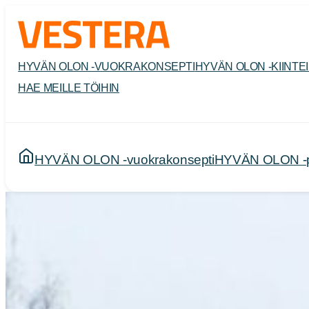
Siirry
sisältöön
HYVÄN OLON -VUOKRAKONSEPTI
HYVÄN OLON -KIINTE
HAE MEILLE TÖIHIN
HYVÄN OLON -vuokrakonsepti
HYVÄN OLON -pal