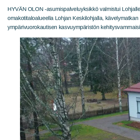
HYVÄN OLON -asumispalveluyksikkö valmistui Lohjalle el
omakotitaloalueella Lohjan Keskilohjalla, kävelymatkan p
ympärivuorokautisen kasvuympäristön kehitysvammaisill