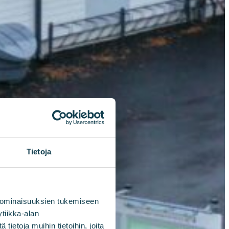
Tietoja
 ominaisuuksien tukemiseen
tiikka-alan
ietoja muihin tietoihin, joita