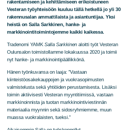
rakentamiseen ja kehittämiseen erikoistuneen
Vesteran työyhteisöön kuuluu tällä hetkellä jo yli 30
rakennusalan ammattilaista ja asiantuntijaa. Yksi
heistä on Salla Sarkkinen, hanke- ja
markkinointitoimintojemme kaikki kaikessa.
Tradenomi YAMK
Salla Sarkkinen
aloitti työt Vesteran
Oulunsalon toimistollamme lokakuussa 2020 ja toimii
nyt hanke- ja markkinointipäällikkönä.
Hänen työnkuvansa on laaja: ”Vastaan
kiinteistöosakekauppojen ja vuokrasopimusten
valmistelusta sekä yhtiöiden perustamisesta. Lisäksi
toimin aktiivisesti Vesteran myyntitiimissä, vastaan
markkinoinnista ja tuotan markkinointiviestinnän
materiaalia myynnin sekä sidosryhmiemme, muun
muassa vuokralaisten, tueksi.”
Aikaisemmin Salla on työskennellyt