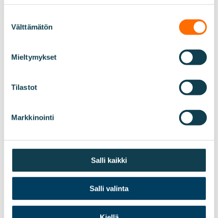
Suostumuksen
Välttämätön
valinta
Mieltymykset
Tilastot
Markkinointi
Salli kaikki
Salli valinta
Kiellä