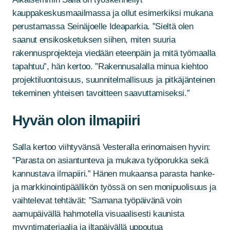
kauppakeskusmaailmassa ja ollut esimerkiksi mukana
perustamassa Seinäjoelle Ideaparkia. ”Sieltä olen
saanut ensikosketuksen siihen, miten suuria
rakennusprojekteja viedään eteenpäin ja mitä työmaalla
tapahtuu”, hän kertoo. ”Rakennusalalla minua kiehtoo
projektiluontoisuus, suunnitelmallisuus ja pitkäjänteinen
tekeminen yhteisen tavoitteen saavuttamiseksi.”
Hyvän olon ilmapiiri
Salla kertoo viihtyvänsä Vesteralla erinomaisen hyvin:
”Parasta on asiantunteva ja mukava työporukka sekä
kannustava ilmapiiri.” Hänen mukaansa parasta hanke-
ja markkinointipäällikön työssä on sen monipuolisuus ja
vaihtelevat tehtävät: ”Samana työpäivänä voin
aamupäivällä hahmotella visuaalisesti kaunista
myyntimateriaalia ja iltapäivällä uppoutua