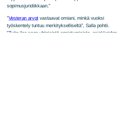
sopimusjuridiikkaan.”
”
Vesteran arvot
vastaavat omiani, minkä vuoksi
työskentely tuntuu merkitykselliseltä”, Salla pohtii.
”Työn iloa saan yhteisistä onnistumisista, asiakkaiden
tyytyväisyydestä ja siitä, että teemme merkityksellistä
työtä kehittämällä ja rakentamalla kohteita, joissa
kaikilla on hyvä olla. Suunnittelumme keskipisteessä on
aina ihminen.”
Virtaa luonnosta, mökiltä ja
matkoilta
Kun Sallalla on vapaa-aikaa, hänet tavoittaa melko
varmasti mökiltä ja sen lähiluonnosta: ”Patikoin,
hiihdän, ajan fatbikella, melon, juoksen.” Usein
ulkoilukaverina on charmantisti harmaantunut 13-