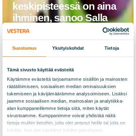
keskipisteessä on aina
ihminen, sanoo Salla
Sarkkinen
Suostumus
Yksityiskohdat
Tietoja
Tämä sivusto käyttää evästeitä
Käytämme evästeitä tarjoamamme sisällön ja mainosten
räätälöimiseen, sosiaalisen median ominaisuuksien
tukemiseen ja kävijämäärämme analysoimiseen. Lisäksi
jaamme sosiaalisen median, mainosalan ja analytiikka-
alan kumppaneillemme tietoja siitä, miten käytät
sivustoamme. Kumppanimme voivat yhdistää näitä
tietoja muihin tietoihin, joita olet antanut heille tai joita on
kerätty, kun olet käyttänyt heidän palvelujaan.