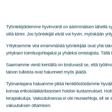
Työntekijöidemme hyvinvointi on äärimmäisen lähellä sydän
siitä kiinni. Jos työntekijät eivät voi hyvin, myöskään yri
Yrityksemme viisi ensimmäistä työntekijää ovat yhä talos
yrityksen toimitusjohtajaksi ja yhdeksi omistajista. Tällä
Saamamme viesti kentältä on toistuvasti se, että työilm
taloon tulleista ovat halunneet myös jäädä.
Työnantajana haluamme pitää henkilöstöstämme hyvää hu
korvaa erikoislääkäritasoisen hoidon kustannukset. Hoit
terapiakuluja. Vakuutuksessa ei ole reunaehtoja, eli se
vakuutuksen ottamisen.