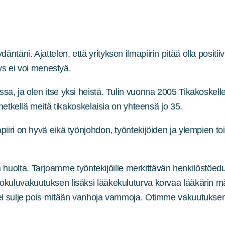
täni. Ajattelen, että yrityksen ilmapiirin pitää olla positi
tys ei voi menestyä.
sa, ja olen itse yksi heistä. Tulin vuonna 2005 Tikakoskell
 hetkellä meitä tikakoskelaisia on yhteensä jo 35.
apiiri on hyvä eikä työnjohdon, työntekijöiden ja ylempien 
olta. Tarjoamme työntekijöille merkittävän henkilöstöedun
okuluvakuutuksen lisäksi lääkekuluturva korvaa lääkärin mää
 ei sulje pois mitään vanhoja vammoja. Otimme vakuutuksen 