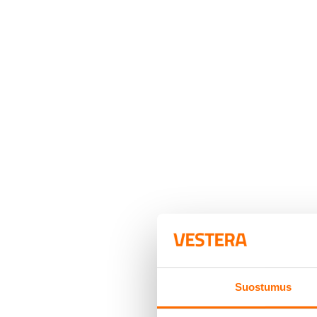
25.9.2017
Työntekijöiden hy
Suostumus
Anssi Heinonen