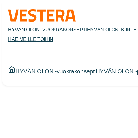
Siirry
sisältöön
HYVÄN OLON -VUOKRAKONSEPTI
HYVÄN OLON -KIINTE
HAE MEILLE TÖIHIN
HYVÄN OLON -vuokrakonsepti
HYVÄN OLON -pal