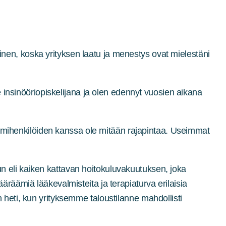
ivinen, koska yrityksen laatu ja menestys ovat mielestäni
e insinööriopiskelijana ja olen edennyt vuosien aikana
toimihenkilöiden kanssa ole mitään rajapintaa. Useimmat
 eli kaiken kattavan hoitokuluvakuutuksen, joka
räämiä lääkevalmisteita ja terapiaturva erilaisia
heti, kun yrityksemme taloustilanne mahdollisti