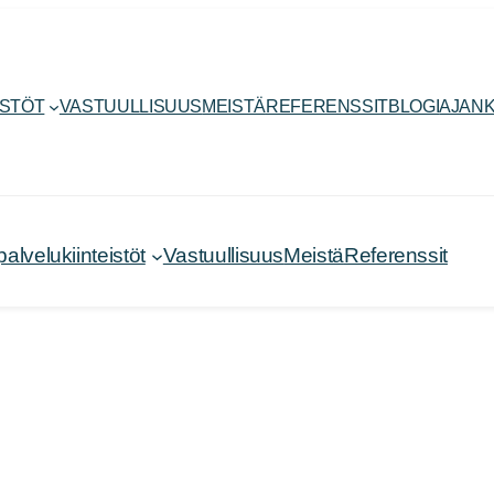
ISTÖT
VASTUULLISUUS
MEISTÄ
REFERENSSIT
BLOGI
AJANK
velukiinteistöt
Vastuullisuus
Meistä
Referenssit