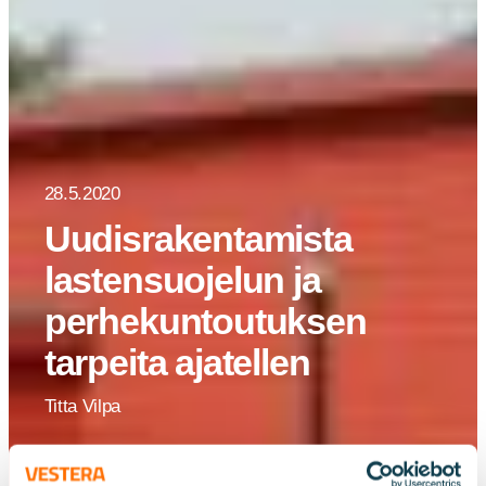
28.5.2020
Uudisrakentamista
lastensuojelun ja
perhekuntoutuksen
tarpeita ajatellen
Titta Vilpa