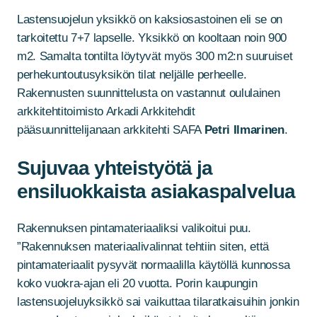
Lastensuojelun yksikkö on kaksiosastoinen eli se on
tarkoitettu 7+7 lapselle. Yksikkö on kooltaan noin 900
m2. Samalta tontilta löytyvät myös 300 m2:n suuruiset
perhekuntoutusyksikön tilat neljälle perheelle.
Rakennusten suunnittelusta on vastannut oululainen
arkkitehtitoimisto Arkadi Arkkitehdit
pääsuunnittelijanaan arkkitehti SAFA
Petri Ilmarinen
.
Sujuvaa yhteistyötä ja
ensiluokkaista asiakaspalvelua
Rakennuksen pintamateriaaliksi valikoitui puu.
”Rakennuksen materiaalivalinnat tehtiin siten, että
pintamateriaalit pysyvät normaalilla käytöllä kunnossa
koko vuokra-ajan eli 20 vuotta. Porin kaupungin
lastensuojeluyksikkö sai vaikuttaa tilaratkaisuihin jonkin