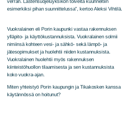
verran. Lastensuojeluyksikön toiveita kuunneltiin
esimerkiksi pihan suunnittelussa”, kertoo Aleksi Vihtilä.
Vuokralainen eli Porin kaupunki vastaa rakennuksen
ylläpito- ja käyttökustannuksista. Vuokralainen solmii
nimiinsä kohteen vesi- ja sähkö- sekä lämpö- ja
jätesopimukset ja huolehtii niiden kustannuksista.
Vuokralainen huolehtii myös rakennuksen
kiinteistöhuollon tilaamisesta ja sen kustannuksista
koko vuokra-ajan.
Miten yhteistyö Porin kaupungin ja Tikakosken kanssa
käytännössä on hoitunut?
”Olemme osallistuneet tulevana vuokralaisena lähinnä
työmaakokouksiin ja aloittaneet sisustussuunnittelun
käyttäjien kanssa. Yhteistyö Tikakosken kanssa on
sujunut alusta saakka hyvin ja asiakaspalvelu on ollut