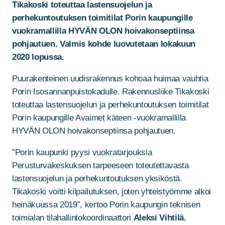
Tikakoski toteuttaa lastensuojelun ja
perhekuntoutuksen toimitilat Porin kaupungille
vuokramallilla HYVÄN OLON hoivakonseptiinsa
pohjautuen. Valmis kohde luovutetaan lokakuun
2020 lopussa.
Puurakenteinen uudisrakennus kohoaa huimaa vauhtia
Porin Isosannanpuistokadulle. Rakennusliike Tikakoski
toteuttaa lastensuojelun ja perhekuntoutuksen toimitilat
Porin kaupungille Avaimet käteen -vuokramallilla
HYVÄN OLON hoivakonseptiinsa pohjautuen.
”Porin kaupunki pyysi vuokratarjouksia
Perusturvakeskuksen tarpeeseen toteutettavasta
lastensuojelun ja perhekuntoutuksen yksiköstä.
Tikakoski voitti kilpailutuksen, joten yhteistyömme alkoi
heinäkuussa 2019”, kertoo Porin kaupungin teknisen
toimialan tilahallintokoordinaattori
Aleksi Vihtilä.