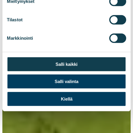
Mieltymykset
Tilastot
Markkinointi
Salli kaikki
Salli valinta
Kiellä