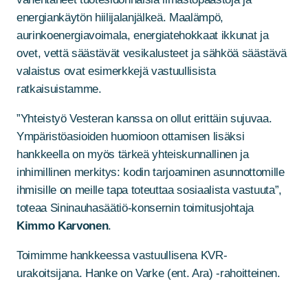
energiankäytön hiilijalanjälkeä. Maalämpö,
aurinkoenergiavoimala, energiatehokkaat ikkunat ja
ovet, vettä säästävät vesikalusteet ja sähköä säästävä
valaistus ovat esimerkkejä vastuullisista
ratkaisuistamme.
”Yhteistyö Vesteran kanssa on ollut erittäin sujuvaa.
Ympäristöasioiden huomioon ottamisen lisäksi
hankkeella on myös tärkeä yhteiskunnallinen ja
inhimillinen merkitys: kodin tarjoaminen asunnottomille
ihmisille on meille tapa toteuttaa sosiaalista vastuuta”,
toteaa Sininauhasäätiö-konsernin toimitusjohtaja
Kimmo Karvonen
.
Toimimme hankkeessa vastuullisena KVR-
urakoitsijana. Hanke on Varke (ent. Ara) -rahoitteinen.