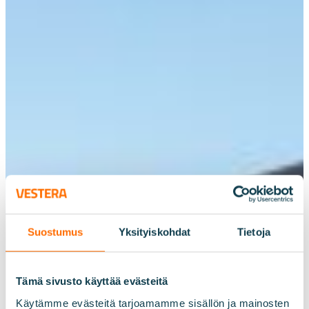
30.6.2025
Suostumus
Yksityiskohdat
Tietoja
Asumispalveluyksikkö
rakenteille Turussa
Tämä sivusto käyttää evästeitä
Käytämme evästeitä tarjoamamme sisällön ja mainosten