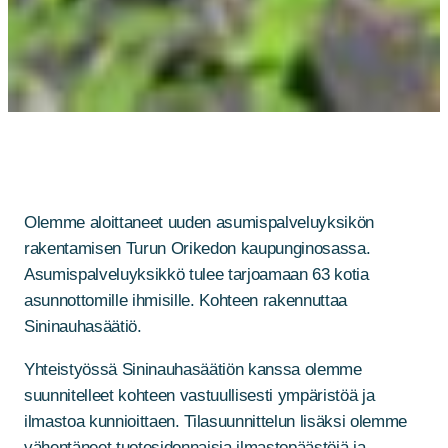
Olemme aloittaneet uuden asumispalveluyksikön
rakentamisen Turun Orikedon kaupunginosassa.
Asumispalveluyksikkö tulee tarjoamaan 63 kotia
asunnottomille ihmisille. Kohteen rakennuttaa
Sininauhasäätiö.
Yhteistyössä Sininauhasäätiön kanssa olemme
suunnitelleet kohteen vastuullisesti ympäristöä ja
ilmastoa kunnioittaen. Tilasuunnittelun lisäksi olemme
vähentäneet tuotesidonnaisia ilmastopäästöjä ja