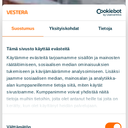
16.2.2026
HYVÄN OLON -
hoivakoti valmistui
Suostumus
Yksityiskohdat
Tietoja
Vihtiin
Tämä sivusto käyttää evästeitä
Käytämme evästeitä tarjoamamme sisällön ja mainosten
räätälöimiseen, sosiaalisen median ominaisuuksien
tukemiseen ja kävijämäärämme analysoimiseen. Lisäksi
jaamme sosiaalisen median, mainosalan ja analytiikka-
alan kumppaneillemme tietoja siitä, miten käytät
sivustoamme. Kumppanimme voivat yhdistää näitä
tietoja muihin tietoihin, joita olet antanut heille tai joita on
kerätty, kun olet käyttänyt heidän palvelujaan.
Suostumuksen
Välttämätön
valinta