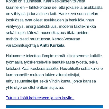
Kohde on suunniteltu Kaarikeskuksen toiveita
kuunnellen – lähtökohtana se, että jokaisella asukkaalla
on viihtyisä ja turvallinen koti. Hankkeen suunnittelun
keskiössä ovat olleet asukkaiden ja henkilökunnan
viihtyvyys, energiatehokkuus, moderni talotekniikka
sekä tilojen kätevä muunneltavuus tilatarpeiden
mahdollisesti muuttuessa, kertoo Vesteran
varatoimitusjohtaja
Antti Kurkela
.
Haluamme toivottaa lämpimimmät kiitoksemme kaikille
työmaalla työskenteleville laadukkaasta työstä, sekä
kiitokset Kaarikeskussäätiölle, Hoivatiloille sekä kaikille
kumppaneille mukaan lukien aliurakoitsijat,
erityissuunnittelijat sekä Vihdin kunta, jonka kanssa
yhteistyö on ollut erittäin sujuvaa.
Tutustu lisää kohteeseen ja sen kuviin.