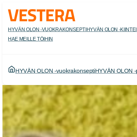
Siirry
sisältöön
HYVÄN OLON -VUOKRAKONSEPTI
HYVÄN OLON -KIINTE
HAE MEILLE TÖIHIN
HYVÄN OLON -vuokrakonsepti
HYVÄN OLON -pal