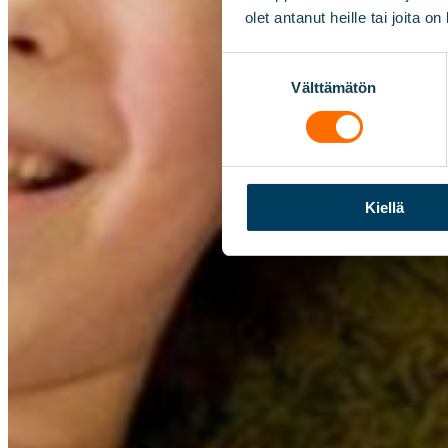
olet antanut heille tai joita o
Suostumuksen
Välttämätön
valinta
Kiellä