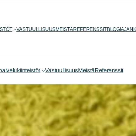
ISTÖT
VASTUULLISUUS
MEISTÄ
REFERENSSIT
BLOGI
AJANK
velukiinteistöt
Vastuullisuus
Meistä
Referenssit