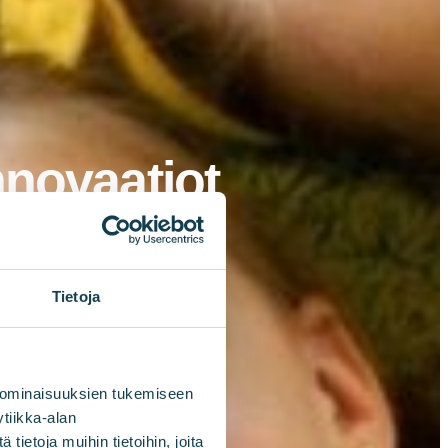
novaatiot
Tietoja
 ominaisuuksien tukemiseen
tiikka-alan
ietoja muihin tietoihin, joita