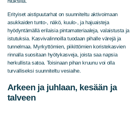
hiuksilla.
Erityiset aistipuutarhat on suunniteltu aktivoimaan
asukkaiden tunto-, näkö, kuulo-, ja hajuaisteja
hyödyntämällä erilaisia pintamateriaaleja, valaistusta ja
istutuksia. Kasvivalinnoilla tuodaan pihalle värejä ja
tunnelmaa. Myrkyttömien, piikittömien koristekasvien
rinnalla suositaan hyötykasveja, joista saa napsia
herkullista satoa. Toisinaan pihan kruunu voi olla
turvalliseksi suunniteltu vesiaihe.
Arkeen ja juhlaan, kesään ja
talveen
Pihan hahmottelu alkaa ilmansuuntahavainnoilla.
Oleskelupihat sijoitetaan rakennuksen aurinkoiselle
puolelle: se lisää niiden käytettävyyttä eri
vuodenaikoina. Samalla on kuitenkin muistettava tarjota