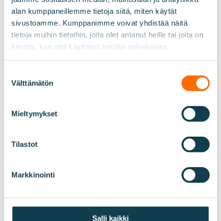
alan kumppaneillemme tietoja siitä, miten käytät
sivustoamme. Kumppanimme voivat yhdistää näitä
tietoja muihin tietoihin, joita olet antanut heille tai joita on
kerätty, kun olet käyttänyt heidän palvelujaan.
Suostumuksen
Välttämätön
valinta
Mieltymykset
Tilastot
Markkinointi
Salli kaikki