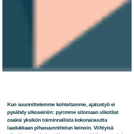
Kun suunnittelemme kohteitamme, ajatustyö ei
pysähdy ulkoseiniin: pyrimme sitomaan ulkotilat
osaksi yksikön toiminnallista kokonaisuutta
laadukkaan pihasuunnittelun keinoin. Viihtyisä