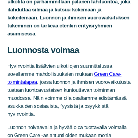
ulkotila on parhaimmillaan palanen lähiluontoa, joka
ilahduttaa silmää ja kutsuu kokemaan ja
kokeilemaan. Luonnon ja ihmisen vuorovaikutuksen
tukeminen on tärkeää etenkin erityisryhmien
asumisessa.
Luonnosta voimaa
Hyvinvointia lisäävien ulkotilojen suunnittelussa
sovellamme mahdollisuuksien mukaan
Green Care-
toimintatapaa
, jossa luonnon ja ihmisen vuorovaikutusta
tuetaan luontoavusteisen kuntouttavan toiminnan
muodossa. Näin voimme olla osaltamme edistämässä
asukkaiden sosiaalista, fyysistä ja psyykkistä
hyvinvointia.
Luonnon hoivaavalla ja hyvää oloa tuottavalla voimalla
on Green Care -asiantuntijoiden mukaan monia