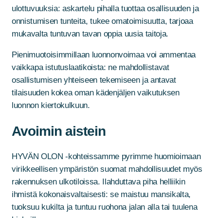
ulottuvuuksia: askartelu pihalla tuottaa osallisuuden ja
onnistumisen tunteita, tukee omatoimisuutta, tarjoaa
mukavalta tuntuvan tavan oppia uusia taitoja.
Pienimuotoisimmillaan luonnonvoimaa voi ammentaa
vaikkapa istutuslaatikoista: ne mahdollistavat
osallistumisen yhteiseen tekemiseen ja antavat
tilaisuuden kokea oman kädenjäljen vaikutuksen
luonnon kiertokulkuun.
Avoimin aistein
HYVÄN OLON -kohteissamme pyrimme huomioimaan
virikkeellisen ympäristön suomat mahdollisuudet myös
rakennuksen ulkotiloissa. Ilahduttava piha helliikin
ihmistä kokonaisvaltaisesti: se maistuu mansikalta,
tuoksuu kukilta ja tuntuu ruohona jalan alla tai tuulena