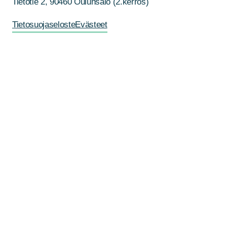
Tietotie 2, 90460 Oulunsalo (2.kerros)
Tietosuojaseloste
Evästeet
Ota yhteyttä
Nimi
*