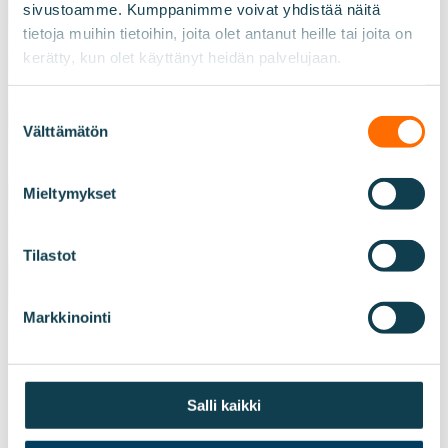
sivustoamme. Kumppanimme voivat yhdistää näitä
tietoja muihin tietoihin, joita olet antanut heille tai joita on
kerätty, kun olet käyttänyt heidän palvelujaan.
Suostumuksen
Välttämätön
valinta
Mieltymykset
Tilastot
Markkinointi
Liikuntapäiväkoti Espoo
Salli kaikki
Palveluntuottaja: Peikkometsän Liikuntapäiväkoti