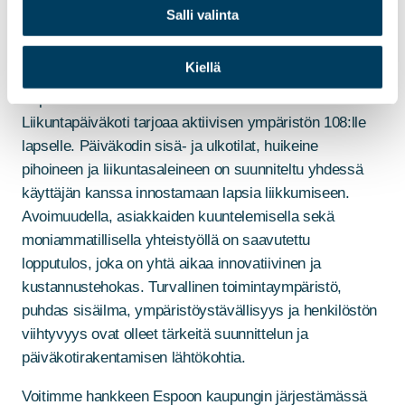
Päiväkoti 108 lapselle
Salli valinta
2
Rakennus on kooltaan 1000 m
Kohde on valmistunut kesäkuussa 2024
Kiellä
Espoon Perusmäkeen valmistunut Peikkometsän
Liikuntapäiväkoti tarjoaa aktiivisen ympäristön 108:lle
lapselle. Päiväkodin sisä- ja ulkotilat, huikeine
pihoineen ja liikuntasaleineen on suunniteltu yhdessä
käyttäjän kanssa innostamaan lapsia liikkumiseen.
Avoimuudella, asiakkaiden kuuntelemisella sekä
moniammatillisella yhteistyöllä on saavutettu
lopputulos, joka on yhtä aikaa innovatiivinen ja
kustannustehokas. Turvallinen toimintaympäristö,
puhdas sisäilma, ympäristöystävällisyys ja henkilöstön
viihtyvyys ovat olleet tärkeitä suunnittelun ja
päiväkotirakentamisen lähtökohtia.
Voitimme hankkeen Espoon kaupungin järjestämässä