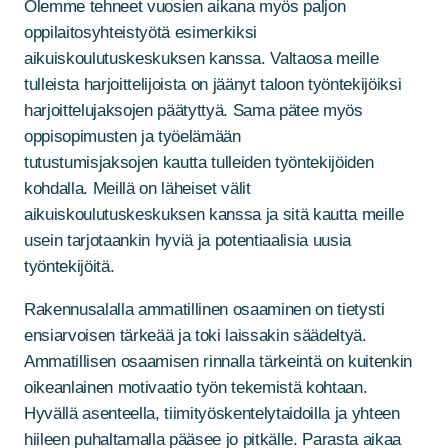
Olemme tehneet vuosien aikana myös paljon
oppilaitosyhteistyötä esimerkiksi
aikuiskoulutuskeskuksen kanssa. Valtaosa meille
tulleista harjoittelijoista on jäänyt taloon työntekijöiksi
harjoittelujaksojen päätyttyä. Sama pätee myös
oppisopimusten ja työelämään
tutustumisjaksojen kautta tulleiden työntekijöiden
kohdalla. Meillä on läheiset välit
aikuiskoulutuskeskuksen kanssa ja sitä kautta meille
usein tarjotaankin hyviä ja potentiaalisia uusia
työntekijöitä.
Rakennusalalla ammatillinen osaaminen on tietysti
ensiarvoisen tärkeää ja toki laissakin säädeltyä.
Ammatillisen osaamisen rinnalla tärkeintä on kuitenkin
oikeanlainen motivaatio työn tekemistä kohtaan.
Hyvällä asenteella, tiimityöskentelytaidoilla ja yhteen
hiileen puhaltamalla pääsee jo pitkälle. Parasta aikaa