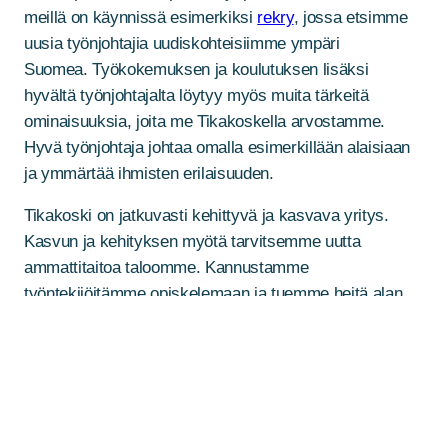
meillä on käynnissä esimerkiksi
rekry
, jossa etsimme
uusia työnjohtajia uudiskohteisiimme ympäri
Suomea. Työkokemuksen ja koulutuksen lisäksi
hyvältä työnjohtajalta löytyy myös muita tärkeitä
ominaisuuksia, joita me Tikakoskella arvostamme.
Hyvä työnjohtaja johtaa omalla esimerkillään alaisiaan
ja ymmärtää ihmisten erilaisuuden.
Tikakoski on jatkuvasti kehittyvä ja kasvava yritys.
Kasvun ja kehityksen myötä tarvitsemme uutta
ammattitaitoa taloomme. Kannustamme
työntekijöitämme opiskelemaan ja tuemme heitä alan
koulutuksissa. Parhaassa tapauksessa työtekijät
ovat esimerkiksi tulleet Tikakoskelle rakennusmestareiksi
ja kouluttautumisen myötä edenneet työpäälliköiksi.
Tavoitteenamme on kasvattaa johtajia yrityksen kasvun
mukana. Myös oma urapolkuni Tikakoskella on edennyt