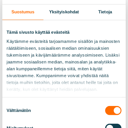
Suostumus
Yksityiskohdat
Tietoja
Tämä sivusto käyttää evästeitä
Käytämme evästeitä tarjoamamme sisällön ja mainosten
räätälöimiseen, sosiaalisen median ominaisuuksien
28.2.2022
tukemiseen ja kävijämäärämme analysoimiseen. Lisäksi
jaamme sosiaalisen median, mainosalan ja analytiikka-
Uuden HYVÄN OLON -
alan kumppaneillemme tietoja siitä, miten käytät
päiväkodin
sivustoamme. Kumppanimme voivat yhdistää näitä
tietoja muihin tietoihin, joita olet antanut heille tai joita on
rakentaminen aloitettu
kerätty, kun olet käyttänyt heidän palvelujaan.
Kuopiossa
Suostumuksen
Välttämätön
valinta