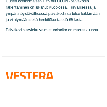
Uuden kodinomaisen HYVÄN OLON -päiväkodin
rakentaminen on alkanut Kuopiossa. Turvallisessa ja
ympäristöystävällisessä päiväkodissa tulee leikkimään
ja viihtymään sekä henkilökunta että 65 lasta.
Päiväkodin arvioitu valmistumisaika on marraskuussa.
Vestera Oy, pääkonttori
Piilipuunkatu 1, 21200 Raisio
toimisto@vestera.fi