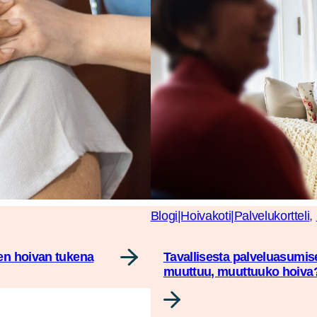
Blogi|Hoivakoti|Palvelukortteli
, 
ten hoivan tukena
Tavallisesta palveluasumis
muuttuu, muuttuuko hoiva