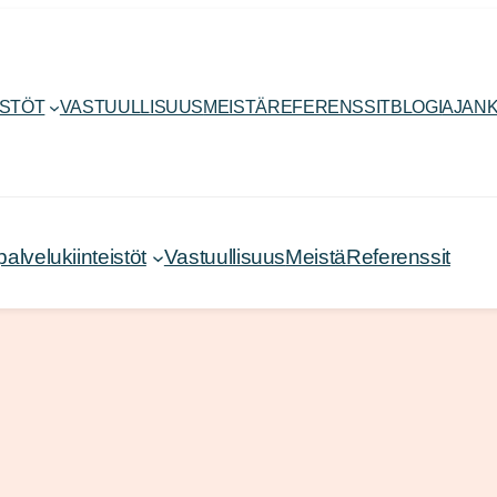
ISTÖT
VASTUULLISUUS
MEISTÄ
REFERENSSIT
BLOGI
AJANK
velukiinteistöt
Vastuullisuus
Meistä
Referenssit