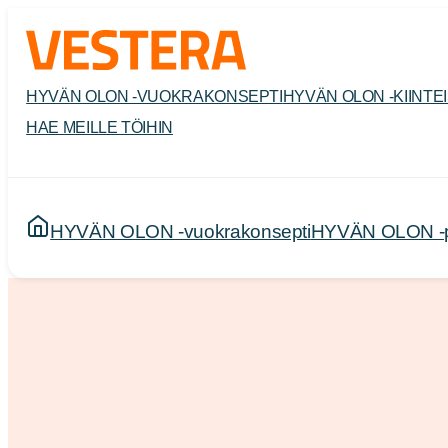
Siirry
sisältöön
HYVÄN OLON -VUOKRAKONSEPTI
HYVÄN OLON -KIINTE
HAE MEILLE TÖIHIN
HYVÄN OLON -vuokrakonsepti
HYVÄN OLON -pal