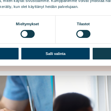
, miten käytät sivustoamme. Kumppanimme voivat yhdistää näitä t
n kerätty, kun olet käyttänyt heidän palvelujaan.
Mieltymykset
Tilastot
Salli valinta