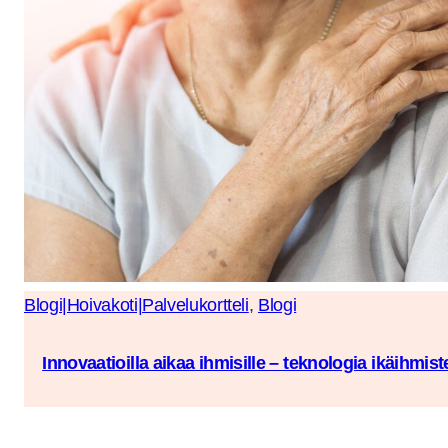
Blogi|Hoivakoti|Palvelukortteli
, 
Blogi
Innovaatioilla aikaa ihmisille – teknologia ikäihmis