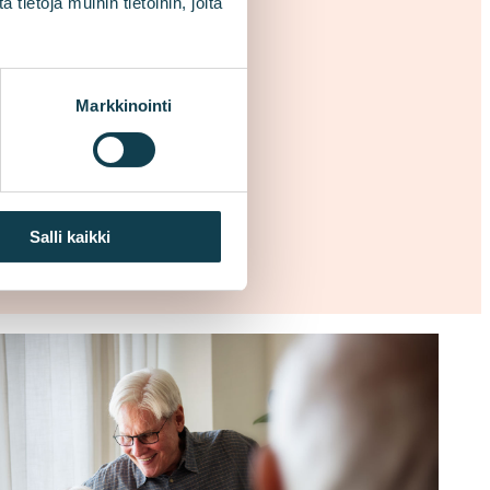
ietoja muihin tietoihin, joita
Markkinointi
Salli kaikki