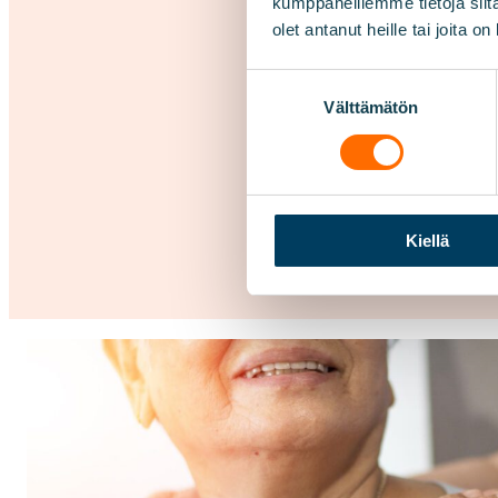
kumppaneillemme tietoja siitä
olet antanut heille tai joita o
Suostumuksen
Välttämätön
valinta
Kiellä